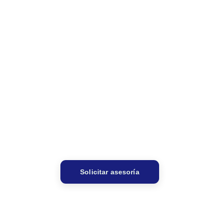
• Primer paso
El diagnóstico 
empieza con una 
conversación.
Solicitar asesoría